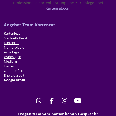
Professionelle Kartenberatung und Kartenlegen bei
Kartenrat.com
Ang
ebot Team Kartenrat
Kartenlegen
Spirtuelle Beratung
Kartenrat
Numerologie
Astrologie
Wahrsagen
Medium
lifecoach
Quantenfeld
Energiearbeit
Google Profil
W
F
I
Y
h
a
n
o
Fragen zu einem persönlichen Gespräch?
a
c
s
u