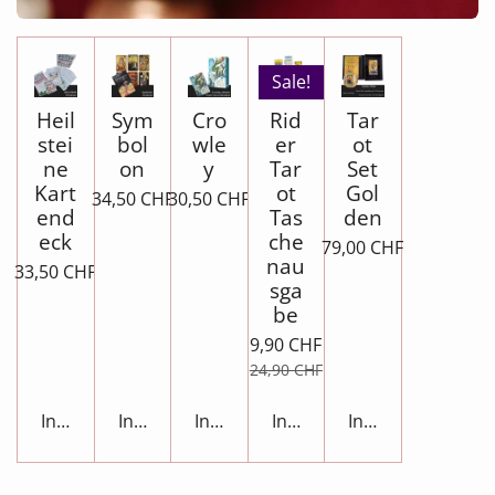
Sale!
Heil
Sym
Cro
Rid
Tar
stei
bol
wle
er
ot
ne
on
y
Tar
Set
Kart
ot
Gol
34,50 CHF
30,50 CHF
end
Tas
den
eck
che
79,00 CHF
nau
33,50 CHF
sga
be
9,90 CHF
24,90 CHF
In den Warenkorb
In den Warenkorb
In den Warenkorb
In den Warenkorb
In den Warenkor