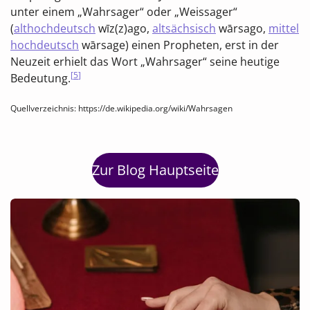
unter einem „Wahrsager“ oder „Weissager“
(
althochdeutsch
wīz(z)ago,
altsächsisch
wārsago,
mittel
hochdeutsch
wārsage) einen Propheten, erst in der
Neuzeit erhielt das Wort „Wahrsager“ seine heutige
[
5
]
Bedeutung.
Quellverzeichnis: https://de.wikipedia.org/wiki/Wahrsagen
Zur Blog Hauptseite