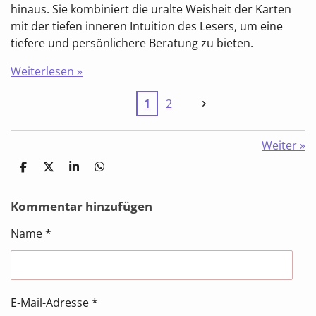
hinaus. Sie kombiniert die uralte Weisheit der Karten
mit der tiefen inneren Intuition des Lesers, um eine
tiefere und persönlichere Beratung zu bieten.
Weiterlesen »
1
2
Weiter
»
T
T
T
T
e
e
e
e
i
i
i
i
l
l
l
l
Kommentar hinzufügen
e
e
e
e
n
n
n
n
Name *
E-Mail-Adresse *