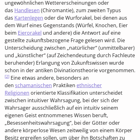
ungewöhnlichen Wettererscheinungen oder
das
Handlesen
(Chiromantie), zum zweiten Typus
das
Kartenlegen
oder die Wurforakel, bei denen aus
dem Wurf eines Gegenstands (Würfel, Knochen, Eier
beim
Eierorakel
und andere) die Antwort auf eine
gestellte zukunftsbezogene Frage gelesen wird. Die
Unterscheidung zwischen „natürlicher“ (unmittelbarer)
und „künstlicher“ (auf Zeichendeutung durch Fachleute
beruhender) Erlangung von Zukunftswissen wurde
schon in der antiken Divinationstheorie vorgenommen.
[
2
]
Eine etwas andere, besonders an
den
schamanischen
Praktiken
ethnischer
Religionen
orientierte Klassifikation unterscheidet
zwischen intuitiver Wahrsagung, bei der sich der
Wahrsager ausschließlich auf ein intuitiv seinem
eigenen Geist entnommenes Wissen beruft,
„Besessenheitswahrsagung“, bei der Götter oder
andere körperlose Wesen zeitweilig von einem Körper
Besitz ergreifen sollen, um über ihn Botschaften zu