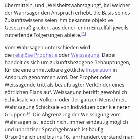
übermitteln, und „Weisheitswahrsagung“, bei welcher
der Wahrsager den Anspruch erhebt, die Basis seines
Zukunftswissens seien ihm bekannte objektive
Gesetzmäßigkeiten, aus denen er im Einzelfall jeweils
[
3
]
zutreffende Folgerungen ableite.
Vom Wahrsagen unterschieden wird
die
religiöse
Prophetie
oder
Weissagung
. Dabei
handelt es sich um zukunftsbezogene Behauptungen,
für die eine unmittelbare göttliche
Inspiration
in
Anspruch genommen wird. Der Prophet oder
Weissagende tritt als beauftragter Verkünder eines
göttlichen Plans auf. Weissagung betrifft gewöhnlich
Schicksale von Völkern oder der ganzen Menschheit,
Wahrsagung Schicksale von Individuen oder kleineren
[
4
]
Gruppen.
Die Abgrenzung der Weissagung vom
Wahrsagen ist jedoch nicht immer eindeutig möglich
und unpräziser Sprachgebrauch ist häufig.
Ursprünglich und bis ins 16. Jahrhundert verstand man