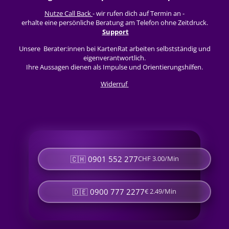
t
e
t
T
Nutze Call Back
- wir rufen dich auf Termin an -
s
b
a
u
erhalte eine persönliche Beratung am Telefon ohne Zeitdruck.
Support
A
o
g
b
p
o
r
e
Unsere Berater:innen bei KartenRat arbeiten selbstständig und
eigenverantwortlich.
p
k
a
Ihre Aussagen dienen als Impulse und Orientierungshilfen.
m
Widerruf
🇨🇭 0901 552 277
CHF 3.00/Min
🇩🇪 0900 777 2277
€ 2.49/Min