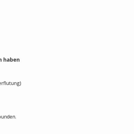
n haben
erflutung)
bunden.