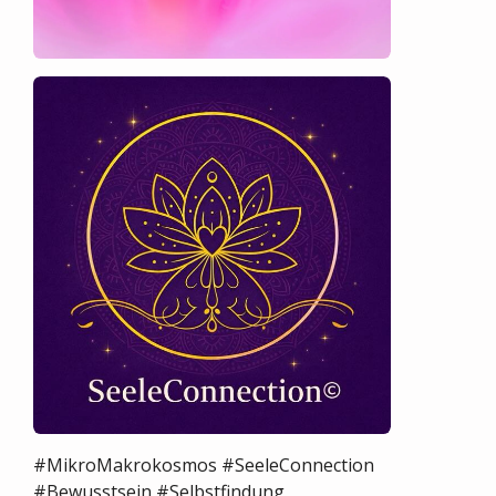
#MikroMakrokosmos #SeeleConnection
#Bewusstsein #Selbstfindung