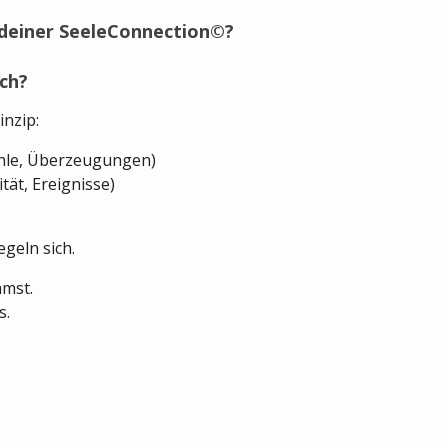
u deiner SeeleConnection©?
ch?
nzip:
ühle, Überzeugungen)
tät, Ereignisse)
egeln sich.
mmst.
s.