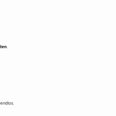
nden
.
endlos.