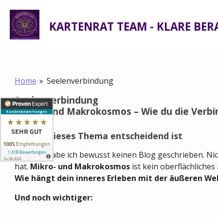
Zum
Hauptinhalt
KARTENRAT TEAM - KLARE BE
springen
Home
»
Seelenverbindung
Seelenverbindung
Mikro- und Makrokosmos – Wie du die Verbin
Warum dieses Thema entscheidend ist
Im März habe ich bewusst keinen Blog geschrieben. Nich
hat.
Mikro- und Makrokosmos
ist kein oberflächliche
Wie hängt dein inneres Erleben mit der äußeren W
Und noch wichtiger: