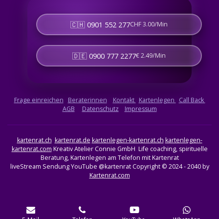
🇨🇭 0901 552 277
CHF 3.00/Min
🇩🇪 0900 777 2277
€ 2.49/Min
Frage einreichen
Beraterinnen
Kontakt
Kartenlegen
Call Back
AGB
Datenschutz
Impressum
kartenrat.ch
kartenrat.de
kartenlegen-kartenrat.ch
kartenlegen-
kartenrat.com
Kreativ Atelier Connie GmbH Life coaching, spirituelle
Beratung, Kartenlegen am Telefon mit Kartenrat
liveStream Sendung YouTube @kartenrat
Copyright © 2024 - 2040 by
Kartenrat.com