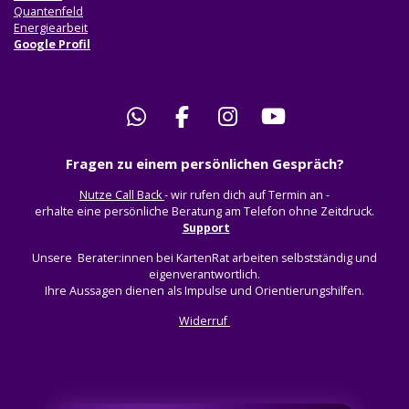
Quantenfeld
Energiearbeit
Google Profil
W
F
I
Y
h
a
n
o
Fragen zu einem persönlichen Gespräch?
a
c
s
u
t
e
t
T
Nutze Call Back
- wir rufen dich auf Termin an -
s
b
a
u
erhalte eine persönliche Beratung am Telefon ohne Zeitdruck.
Support
A
o
g
b
p
o
r
e
Unsere Berater:innen bei KartenRat arbeiten selbstständig und
eigenverantwortlich.
p
k
a
Ihre Aussagen dienen als Impulse und Orientierungshilfen.
m
Widerruf