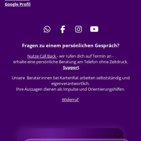
Google Profil
W
F
I
Y
h
a
n
o
Fragen zu einem persönlichen Gespräch?
a
c
s
u
t
e
t
T
Nutze Call Back
- wir rufen dich auf Termin an -
s
b
a
u
erhalte eine persönliche Beratung am Telefon ohne Zeitdruck.
Support
A
o
g
b
p
o
r
e
Unsere Berater:innen bei KartenRat arbeiten selbstständig und
eigenverantwortlich.
p
k
a
Ihre Aussagen dienen als Impulse und Orientierungshilfen.
m
Widerruf