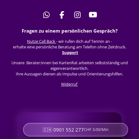
W
F
I
Y
h
a
n
o
Fragen zu einem persönlichen Gespräch?
a
c
s
u
t
e
t
T
Nutze Call Back
- wir rufen dich auf Termin an -
s
b
a
u
erhalte eine persönliche Beratung am Telefon ohne Zeitdruck.
Support
A
o
g
b
p
o
r
e
Unsere Berater:innen bei KartenRat arbeiten selbstständig und
eigenverantwortlich.
p
k
a
Ihre Aussagen dienen als Impulse und Orientierungshilfen.
m
Widerruf
🇨🇭 0901 552 277
CHF 3.00/Min