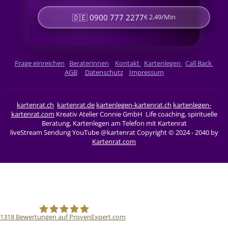
🇩🇪 0900 777 2277
€ 2.49/Min
Frage einreichen
Beraterinnen
Kontakt
Kartenlegen
Call Back
AGB
Datenschutz
Impressum
kartenrat.ch
kartenrat.de
kartenlegen-kartenrat.ch
kartenlegen-
kartenrat.com
Kreativ Atelier Connie GmbH Life coaching, spirituelle
Beratung, Kartenlegen am Telefon mit Kartenrat
liveStream Sendung YouTube @kartenrat
Copyright © 2024 - 2040 by
Kartenrat.com
1318
Bewertungen auf ProvenExpert.com