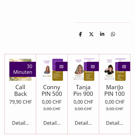
T
T
T
T
e
e
e
e
i
i
i
i
l
l
l
l
e
e
e
e
n
n
n
n
30
📅
📅
📅
Minuten
Call
Conny
Tanja
MariJo
Back
PIN 500
Pin 900
PIN 100
79,90 CHF
0,00 CHF
0,00 CHF
0,00 CHF
3,00 CHF
3,00 CHF
3,00 CHF
Details anzeigen
Details anzeigen
Details anzeigen
Details anze