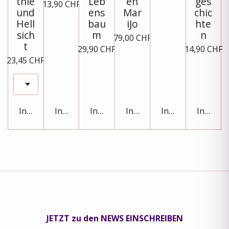
thie
Leb
en
ges
13,90 CHF
und
ens
Mar
chic
Hell
bau
iJo
hte
sich
m
n
79,00 CHF
t
29,90 CHF
14,90 CHF
23,45 CHF
In den Warenkorb
In den Warenkorb
In den Warenkorb
In den Warenkorb
In den Warenkor
In den 
JETZT zu den NEWS EINSCHREIBEN