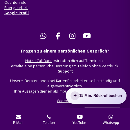
Quantenfeld
Energiearbeit
Google Profil
W
F
I
Y
h
a
n
o
Fragen zu einem persönlichen Gespräch?
a
c
s
u
t
e
t
T
Nutze Call Back
- wir rufen dich auf Termin an -
s
b
a
u
erhalte eine persönliche Beratung am Telefon ohne Zeitdruck.
Support
A
o
g
b
p
o
r
e
Unsere Berater:innen bei KartenRat arbeiten selbstständig und
eigenverantwortlich.
p
k
a
Ihre Aussagen dienen als Impulse und Orientierungshilfen.
m
✦
15 Min. Rückruf buchen
Widerruf
KONTAKT
E-Mail
Telefon
YouTube
WhatsApp